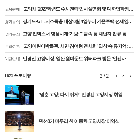
고양시 '2027학년도 수시전략 입시설명회 및 대학입학정보박람회' 8일 개최
[교육/연예]
경기도·GH, 저소득층 대상 8월 4일부터 기존주택 전세임대 입주자 상시 모집
[경기뉴스]
고양 킨텍스서 명품시계·가방·귀금속 등 체납자 압류 동산 620점 공개 경매
[경기뉴스]
고양어린이박물관, 시민 참여형 전시회 '일상 속 뮤지엄: 잠시, 마음' 8월 개최
[문화/관광]
민경선 고양시장, 일산 원마운트 워터파크 방문 '안전사고 방지 대책 점검'
[기관단체]
Hot! 포토이슈
포토이슈
포토
포
2 / 2
'멈춘 고양, 다시 뛰게!' 민경선 고양시장 취임
민선8기 마무리 한 이동환 고양시장 이임식