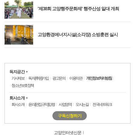
'제38회 고양행주문화제' 행주산성 일대 개최
고양환경에너지시설(소각장) 소방훈련 실시
독자공간
기사제보
독자(후원)가입
광고문의
이용약관
개인정보처리방침
청소년보호정책
회사소개
회사소개
윤리(편집규약)강령
사업영역
오시는길
전국네트워크
구독신청하기
고양인터넷신문