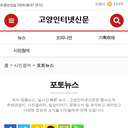
고양시
13.0℃
최종편집일 2026-08-07 15:51
검
전체메뉴보기
뉴스
오피니언
기획취재
시민참여
홈
시민참여
포토뉴스
포토뉴스
독자 맞춤뉴스, 실시간 빠른 뉴스 - 고양인터넷신문은
행사소개,
주변관광지, 사진갤러리, 일상이야기, 문화소식 등
유익하고 재미있고
다양한 정보와 소식을 시민들에게 전해 드립니다.
페이스북으로 공유
트위터로 공유
카카오 스토리로 공유
카카오톡으로 공유
문자로 공유
밴드로 공유