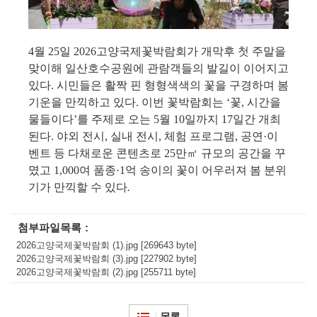
4
월
25
일
2026
고양국제꽃박람회가 개막후 첫 주말을
맞이해 일산호수공원에 관람객들의 발길이 이어지고
있다
.
시민들은 활짝 핀 형형색색의 꽃을 구경하며 봄
기운을 만끽하고 있다
.
이번 꽃박람회는
‘
꽃
,
시간을
물들이다
’
를 주제로 오는
5
월
10
일까지
17
일간 개최
된다
.
야외 전시
,
실내 전시
,
체험 프로그램
,
공연
·
이
벤트 등 다채로운 콘텐츠로
25
만
㎡
규모의 공간을 꾸
몄고
1,000
여 품종
·1
억 송이의 꽃이 어우러져 봄 분위
기가 만끽할 수 있다
.
첨부파일목록
2026고양국제꽃박람회 (1).jpg [269643 byte]
2026고양국제꽃박람회 (3).jpg [227902 byte]
2026고양국제꽃박람회 (2).jpg [255711 byte]
목록