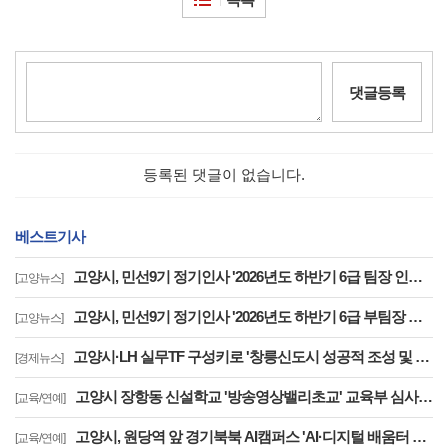
댓글등록
등록된 댓글이 없습니다.
베스트기사
고양시, 민선9기 정기인사 '2026년도 하반기 6급 팀장 인사발령 사항'
[고양뉴스]
고양시, 민선9기 정기인사 '2026년도 하반기 6급 부팀장 이하 인사발령 사항'
[고양뉴스]
고양시·LH 실무TF 구성키로 '창릉신도시 성공적 조성 및 자족기능 강화 협력'
[경제뉴스]
고양시 장항동 신설학교 '방송영상밸리초교' 교육부 심사 통과··2030년 개교
[교육/연예]
고양시, 원당역 앞 경기북북 AI캠퍼스 'AI·디지털 배움터 체험존' 12월까지 운영
[교육/연예]