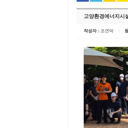
고양환경에너지시설
작성자
조연덕
'멈춘 고양, 다시 뛰
시장 취임
민선8기 마무리 한
이임식