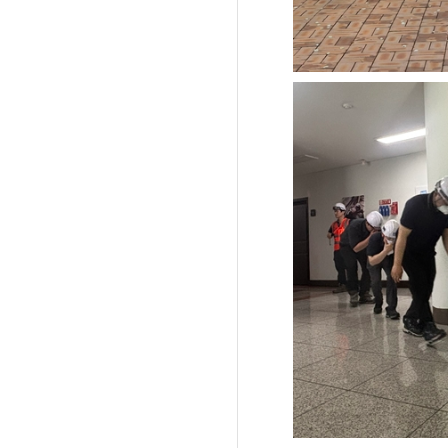
'제38회 고양행주문
일대 개최
고양환경에너지시설(
훈련 실시