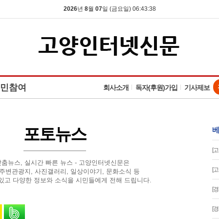
2026
년
8
월
07
일 (금요일) 06:43:39
민참여
회사소개
독자(후원)가입
기사제보
포토뉴스
베
[
맞춤뉴스, 실시간 빠른 뉴스 - 고양인터넷신문은
[
 주변관광지, 사진갤러리, 일상이야기, 문화소식 등
있고 다양한 정보와 소식을 시민들에게 전해 드립니다.
[
유
 스토리로 공유
카카오톡으로 공유
밴드로 공유
[