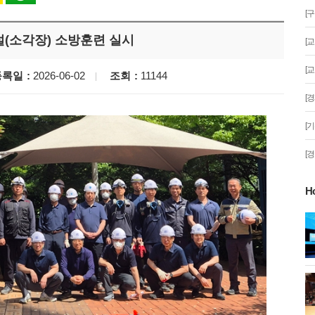
[
(소각장) 소방훈련 실시
[
[
등록일
2026-06-02
조회
11144
[
[
[
H
게!' 민경선 고양
고양시 폭염특보에 '도로 살수차' 전
면 가동
 이동환 고양시장
물향기수목원 무궁화 절정 '50여 품
종 감상'