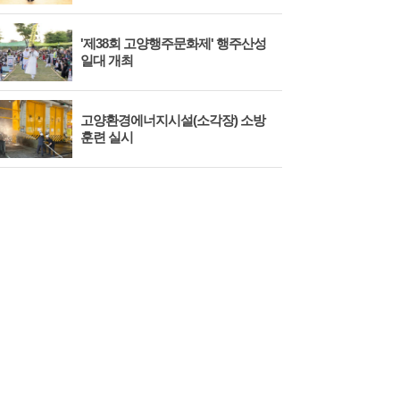
'제38회 고양행주문화제' 행주산성
민경
일대 개최
대회
고양환경에너지시설(소각장) 소방
제3
훈련 실시
회 