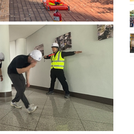
화제' 행주산성
민경선 시장, 2026 고양시장배 볼링
대회 시구
소각장) 소방
제30회 고양특례시장기 배드민턴대
회 개최