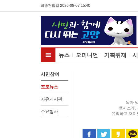
최종편집일 2026-08-07 15:40
전체메뉴보기
뉴스
오피니언
기획취재
시
시민참여
포토뉴스
자유게시판
독자 
행사소개,
주요행사
유익하고 재미
페이스북으로 공유
트위터로 공
카카오