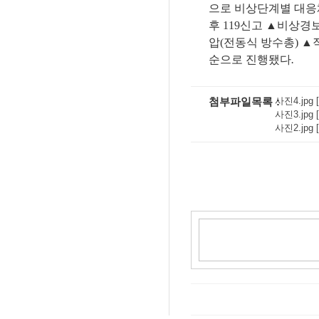
으로 비상단계별 대
후
119
신고
▲
비상경보
압
(
전동식 방수총
)
▲
순으로 진행됐다
.
첨부파일목록
사진4.jpg [
사진3.jpg [
사진2.jpg [