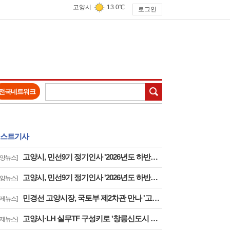
고양시
13.0℃
로그인
검색
전국네트워크
스트기사
고양시, 민선9기 정기인사 '2026년도 하반기 6급 팀장 인사발령 사항'
고양뉴스]
고양시, 민선9기 정기인사 '2026년도 하반기 6급 부팀장 이하 인사발령 사항'
고양뉴스]
민경선 고양시장, 국토부 제2차관 만나 '고양은평선 일산 연장 반영' 등 요청
경제뉴스]
고양시·LH 실무TF 구성키로 '창릉신도시 성공적 조성 및 자족기능 강화 협력'
경제뉴스]