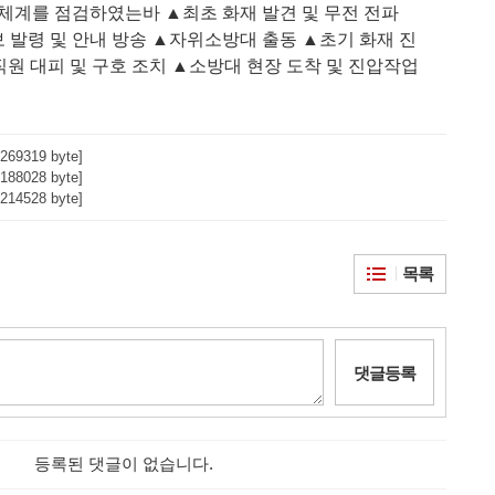
응체계를 점검하였는바
▲
최초 화재 발견 및 무전 전파
 발령 및 안내 방송
▲
자위소방대 출동
▲
초기 화재 진
직원 대피 및 구호 조치
▲
소방대 현장 도착 및 진압작업
269319 byte]
188028 byte]
214528 byte]
목록
댓글등록
등록된 댓글이 없습니다.