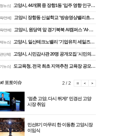
고양시, 44개洞 중 장항1동 '입주 영향 인구 증가폭' 최고··풍산동도 증가세 지속
구청뉴스]
고양시 장항동 신설학교 '방송영상밸리초교' 교육부 심사 통과··2030년 개교
교육/연예]
고양시, 원당역 앞 경기북북 AI캠퍼스 'AI·디지털 배움터 체험존' 12월까지 운영
교육/연예]
고양시, 일산테크노밸리 '기업유치 세일즈戰' 주요 기업에 고양시장 명의 투자 제안
경제뉴스]
고양시, 시민감사관 20명 공개모집 '시민의 시각·전문성으로 감사행정 제고'
기관단체]
도교육청, 전국 최초 지역추천 교육장 공모 결실··고양교육청 강현주 교육장 선발
경기뉴스]
ot! 포토이슈
포토이슈 정지
포토이슈 이전보기
포토이슈 다음보기
2 / 2
'멈춘 고양, 다시 뛰게!' 민경선 고양
고양
시장 취임
면 
민선8기 마무리 한 이동환 고양시장
물향
이임식
종 