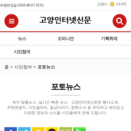
고양시
13.0℃
최종편집일 2026-08-07 15:51
검
전체메뉴보기
뉴스
오피니언
기획취재
시민참여
홈
시민참여
포토뉴스
포토뉴스
독자 맞춤뉴스, 실시간 빠른 뉴스 - 고양인터넷신문은
행사소개,
주변관광지, 사진갤러리, 일상이야기, 문화소식 등
유익하고 재미있고
다양한 정보와 소식을 시민들에게 전해 드립니다.
페이스북으로 공유
트위터로 공유
카카오 스토리로 공유
카카오톡으로 공유
문자로 공유
밴드로 공유