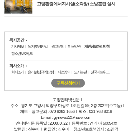
고양환경에너지시설(소각장) 소방훈련 실시
독자공간
기사제보
독자(후원)가입
광고문의
이용약관
개인정보처리방침
청소년보호정책
회사소개
회사소개
윤리(편집규약)강령
사업영역
오시는길
전국네트워크
구독신청하기
고양인터넷신문
주소 : 경기도 고양시 덕양구 마상로 134번길 99, 2층 202호(주교동)
제보ㆍ광고문의 : 070-8283-1656
팩스 : 031-968-8018
E-mail : gyinews22@naver.com
인터넷신문 등록일 : 2008. 8. 22
등록번호 : 경기 아 50054호
발행인 : 신수미
편집인 : 신수미
청소년보호책임자 : 조연덕