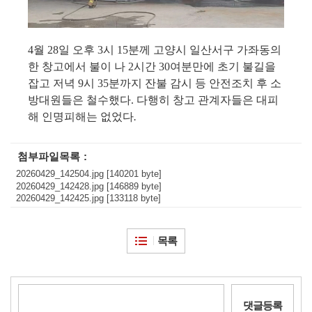
4
월
28
일 오후
3
시
15
분께 고양시 일산서구 가좌동의
한 창고에서 불이 나
2
시간
30
여분만에 초기 불길을
잡고 저녁
9
시
35
분까지 잔불 감시 등 안전조치 후 소
방대원들은 철수했다
.
다행히 창고 관계자들은 대피
해 인명피해는 없었다
.
첨부파일목록
20260429_142504.jpg [140201 byte]
20260429_142428.jpg [146889 byte]
20260429_142425.jpg [133118 byte]
목록
댓글등록