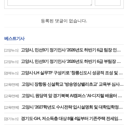
등록된 댓글이 없습니다.
베스트기사
고양시, 민선9기 정기인사 '2026년도 하반기 6급 팀장 인사발령 사항'
[고양뉴스]
고양시, 민선9기 정기인사 '2026년도 하반기 6급 부팀장 이하 인사발령 사항'
[고양뉴스]
고양시·LH 실무TF 구성키로 '창릉신도시 성공적 조성 및 자족기능 강화 협력'
[경제뉴스]
고양시 장항동 신설학교 '방송영상밸리초교' 교육부 심사 통과··2030년 개교
[교육/연예]
고양시, 원당역 앞 경기북북 AI캠퍼스 'AI·디지털 배움터 체험존' 12월까지 운영
[교육/연예]
고양시 '2027학년도 수시전략 입시설명회 및 대학입학정보박람회' 8일 개최
[교육/연예]
경기도·GH, 저소득층 대상 8월 4일부터 기존주택 전세임대 입주자 상시 모집
[경기뉴스]