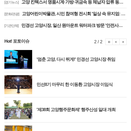
고양 킨텍스서 명품시계·가방·귀금속 등 체납자 압류 동산 620점 공개 경매
[경기뉴스]
고양어린이박물관, 시민 참여형 전시회 '일상 속 뮤지엄: 잠시, 마음' 8월 개최
[문화/관광]
민경선 고양시장, 일산 원마운트 워터파크 방문 '안전사고 방지 대책 점검'
[기관단체]
Hot! 포토이슈
포토이슈
포토
포
2 / 2
'멈춘 고양, 다시 뛰게!' 민경선 고양시장 취임
민선8기 마무리 한 이동환 고양시장 이임식
'제38회 고양행주문화제' 행주산성 일대 개최