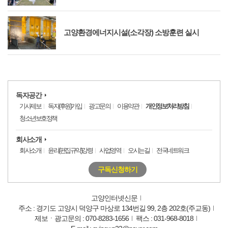
고양환경에너지시설(소각장) 소방훈련 실시
독자공간
기사제보
독자(후원)가입
광고문의
이용약관
개인정보처리방침
청소년보호정책
회사소개
회사소개
윤리(편집규약)강령
사업영역
오시는길
전국네트워크
구독신청하기
고양인터넷신문
주소 : 경기도 고양시 덕양구 마상로 134번길 99, 2층 202호(주교동)
제보ㆍ광고문의 : 070-8283-1656
팩스 : 031-968-8018