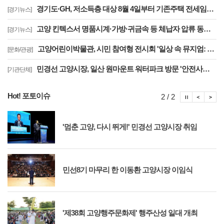
경기도·GH, 저소득층 대상 8월 4일부터 기존주택 전세임대 입주자 상시 모집
[경기뉴스]
고양 킨텍스서 명품시계·가방·귀금속 등 체납자 압류 동산 620점 공개 경매
[경기뉴스]
고양어린이박물관, 시민 참여형 전시회 '일상 속 뮤지엄: 잠시, 마음' 8월 개최
[문화/관광]
민경선 고양시장, 일산 원마운트 워터파크 방문 '안전사고 방지 대책 점검'
[기관단체]
Hot! 포토이슈
포토이슈
포토
포
2 / 2
'멈춘 고양, 다시 뛰게!' 민경선 고양시장 취임
민선8기 마무리 한 이동환 고양시장 이임식
'제38회 고양행주문화제' 행주산성 일대 개최