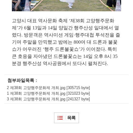
고양시 대표 역사문화 축제
‘
제
38
회 고양행주문화
제
’
가
6
월
13
일과
14
일 양일간 행주산성 일대에서 열
렸다
.
방문객은 역사미션 게임
·
행주대첩 투석전을 즐
기며 주말을 만끽했고 밤에는
800
여 대 드론과 불꽃
쇼가 어우러진
‘
행주 드론불꽃쇼
’
가 이어졌다
.
특히
큰 호응을 자아냈던 드론불꽃쇼는
14
일 오후
8
시
35
분경 행주산성 역사공원에서 또다시 펼쳐진다
.
첨부파일목록
2 제38회 고양행주문화제 개최.jpg [305715 byte]
1 제38회 고양행주문화제 개최.jpg [321023 byte]
3 제38회 고양행주문화제 개최.jpg [241327 byte]
목록