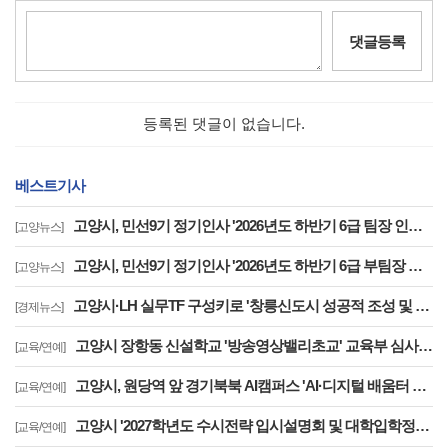
댓글등록
등록된 댓글이 없습니다.
베스트기사
고양시, 민선9기 정기인사 '2026년도 하반기 6급 팀장 인사발령 사항'
[고양뉴스]
고양시, 민선9기 정기인사 '2026년도 하반기 6급 부팀장 이하 인사발령 사항'
[고양뉴스]
고양시·LH 실무TF 구성키로 '창릉신도시 성공적 조성 및 자족기능 강화 협력'
[경제뉴스]
고양시 장항동 신설학교 '방송영상밸리초교' 교육부 심사 통과··2030년 개교
[교육/연예]
고양시, 원당역 앞 경기북북 AI캠퍼스 'AI·디지털 배움터 체험존' 12월까지 운영
[교육/연예]
고양시 '2027학년도 수시전략 입시설명회 및 대학입학정보박람회' 8일 개최
[교육/연예]