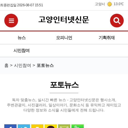
고양시
13.0℃
최종편집일 2026-08-07 15:51
검
전체메뉴보기
뉴스
오피니언
기획취재
시민참여
홈
시민참여
포토뉴스
포토뉴스
독자 맞춤뉴스, 실시간 빠른 뉴스 - 고양인터넷신문은
행사소개,
주변관광지, 사진갤러리, 일상이야기, 문화소식 등
유익하고 재미있고
다양한 정보와 소식을 시민들에게 전해 드립니다.
페이스북으로 공유
트위터로 공유
카카오 스토리로 공유
카카오톡으로 공유
문자로 공유
밴드로 공유