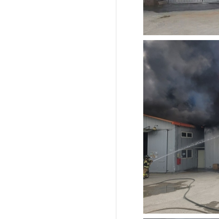
'제38회 고양행주문
일대 개최
고양환경에너지시설(
훈련 실시