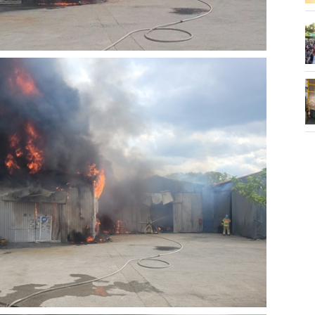
화제' 행주산성
민경선 시장, 2026 고양시장배 볼링
대회 시구
소각장) 소방
제30회 고양특례시장기 배드민턴대
회 개최