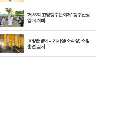
'제38회 고양행주문화제' 행주산성
민경
일대 개최
대회
고양환경에너지시설(소각장) 소방
제3
훈련 실시
회 