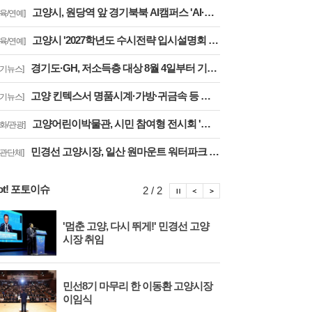
고양시, 원당역 앞 경기북북 AI캠퍼스 'AI·디지털 배움터 체험존' 12월까지 운영
교육/연예]
고양시 '2027학년도 수시전략 입시설명회 및 대학입학정보박람회' 8일 개최
교육/연예]
경기도·GH, 저소득층 대상 8월 4일부터 기존주택 전세임대 입주자 상시 모집
경기뉴스]
고양 킨텍스서 명품시계·가방·귀금속 등 체납자 압류 동산 620점 공개 경매
경기뉴스]
고양어린이박물관, 시민 참여형 전시회 '일상 속 뮤지엄: 잠시, 마음' 8월 개최
문화/관광]
민경선 고양시장, 일산 원마운트 워터파크 방문 '안전사고 방지 대책 점검'
기관단체]
ot! 포토이슈
포토이슈 정지
포토이슈 이전보기
포토이슈 다음보기
2 / 2
'멈춘 고양, 다시 뛰게!' 민경선 고양
고양
시장 취임
면 
민선8기 마무리 한 이동환 고양시장
물향
이임식
종 