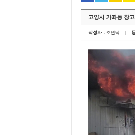
고양시 가좌동 창고 
작성자
조연덕
'멈춘 고양, 다시 뛰
시장 취임
민선8기 마무리 한
이임식