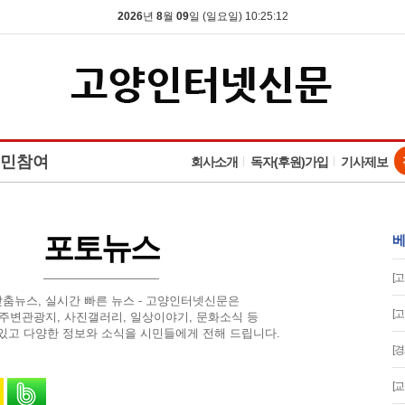
2026
년
8
월
09
일 (일요일) 10:25:13
민참여
회사소개
독자(후원)가입
기사제보
포토뉴스
베
[
맞춤뉴스, 실시간 빠른 뉴스 - 고양인터넷신문은
[
 주변관광지, 사진갤러리, 일상이야기, 문화소식 등
있고 다양한 정보와 소식을 시민들에게 전해 드립니다.
[
유
 스토리로 공유
카카오톡으로 공유
밴드로 공유
[