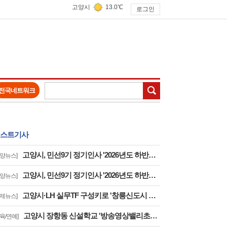
고양시
13.0℃
로그인
검색
전국네트워크
스트기사
고양시, 민선9기 정기인사 '2026년도 하반기 6급 팀장 인사발령 사항'
고양뉴스]
고양시, 민선9기 정기인사 '2026년도 하반기 6급 부팀장 이하 인사발령 사항'
고양뉴스]
고양시·LH 실무TF 구성키로 '창릉신도시 성공적 조성 및 자족기능 강화 협력'
경제뉴스]
고양시 장항동 신설학교 '방송영상밸리초교' 교육부 심사 통과··2030년 개교
교육/연예]