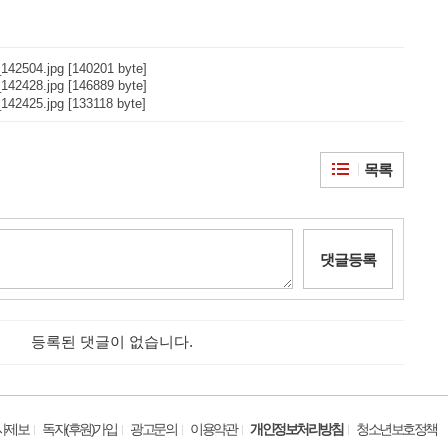
142504.jpg [140201 byte]
142428.jpg [146889 byte]
142425.jpg [133118 byte]
목록
댓글등록
등록된 댓글이 없습니다.
사제보
독자(후원)가입
광고문의
이용약관
개인정보처리방침
청소년보호정책