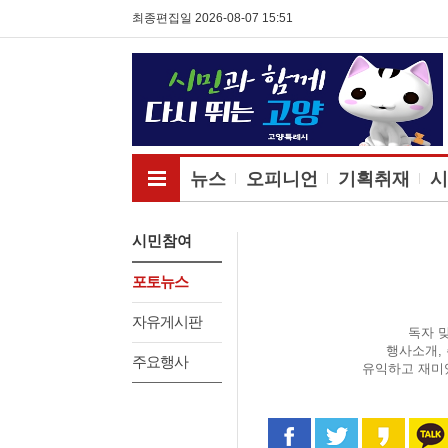
최종편집일 2026-08-07 15:51
전체메뉴보기
뉴스
오피니언
기획취재
시
시민참여
포토뉴스
자유게시판
독자 
행사소개,
주요행사
유익하고 재미
페이스북으로 공유
트위터로 공
카카오