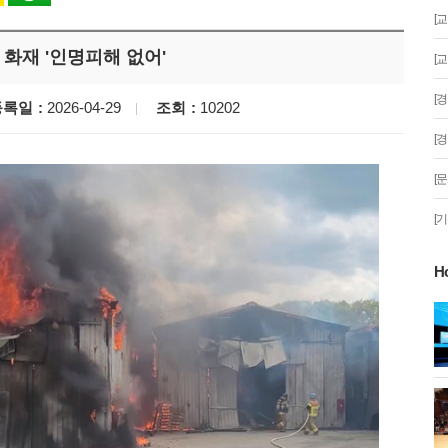
[
화재 '인명피해 없어'
[
[
등록일
2026-04-29
조회
10202
[
[
[
H
게!' 민경선 고양
고양시 폭염특보에 '도로 살수차' 전
면 가동
 이동환 고양시장
물향기수목원 무궁화 절정 '50여 품
종 감상'