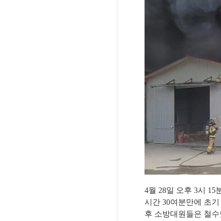
4
월
28
일 오후
3
시
15
시간
30
여분만에 초기
후 소방대원들은 철