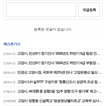
댓글등록
등록된 댓글이 없습니다.
베스트기사
고양시, 민선9기 정기인사 '2026년도 하반기 6급 팀장 인사발령 사항'
[고양뉴스]
고양시, 민선9기 정기인사 '2026년도 하반기 6급 부팀장 이하 인사발령 사항'
[고양뉴스]
민경선 고양시장, 국토부 제2차관 만나 '고양은평선 일산 연장 반영' 등 요청
[경제뉴스]
고양시·LH 실무TF 구성키로 '창릉신도시 성공적 조성 및 자족기능 강화 협력'
[경제뉴스]
고양시, 44개洞 중 장항1동 '입주 영향 인구 증가폭' 최고··풍산동도 증가세 지속
[구청뉴스]
고양시 장항동 신설학교 '방송영상밸리초교' 교육부 심사 통과··2030년 개교
[교육/연예]