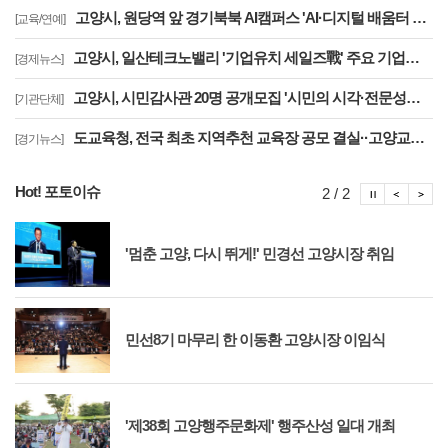
고양시, 원당역 앞 경기북북 AI캠퍼스 'AI·디지털 배움터 체험존' 12월까지 운영
[교육/연예]
고양시, 일산테크노밸리 '기업유치 세일즈戰' 주요 기업에 고양시장 명의 투자 제안
[경제뉴스]
고양시, 시민감사관 20명 공개모집 '시민의 시각·전문성으로 감사행정 제고'
[기관단체]
도교육청, 전국 최초 지역추천 교육장 공모 결실··고양교육청 강현주 교육장 선발
[경기뉴스]
Hot! 포토이슈
포토이슈
포토
포
2 / 2
'멈춘 고양, 다시 뛰게!' 민경선 고양시장 취임
민선8기 마무리 한 이동환 고양시장 이임식
'제38회 고양행주문화제' 행주산성 일대 개최