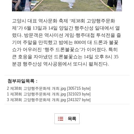
고양시 대표 역사문화 축제
‘
제
38
회 고양행주문화
제
’
가
6
월
13
일과
14
일 양일간 행주산성 일대에서 열
렸다
.
방문객은 역사미션 게임
·
행주대첩 투석전을 즐
기며 주말을 만끽했고 밤에는
800
여 대 드론과 불꽃
쇼가 어우러진
‘
행주 드론불꽃쇼
’
가 이어졌다
.
특히
큰 호응을 자아냈던 드론불꽃쇼는
14
일 오후
8
시
35
분경 행주산성 역사공원에서 또다시 펼쳐진다
.
첨부파일목록
2 제38회 고양행주문화제 개최.jpg [305715 byte]
1 제38회 고양행주문화제 개최.jpg [321023 byte]
3 제38회 고양행주문화제 개최.jpg [241327 byte]
목록