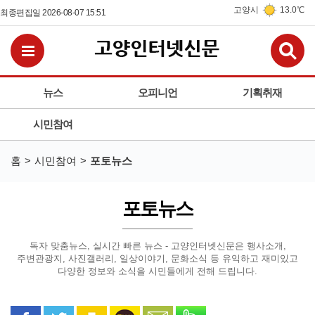
고양시
13.0℃
최종편집일 2026-08-07 15:51
검
전체메뉴보기
뉴스
오피니언
기획취재
시민참여
홈
시민참여
포토뉴스
포토뉴스
독자 맞춤뉴스, 실시간 빠른 뉴스 - 고양인터넷신문은
행사소개,
주변관광지, 사진갤러리, 일상이야기, 문화소식 등
유익하고 재미있고
다양한 정보와 소식을 시민들에게 전해 드립니다.
페이스북으로 공유
트위터로 공유
카카오 스토리로 공유
카카오톡으로 공유
문자로 공유
밴드로 공유