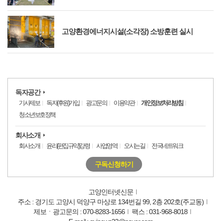
고양환경에너지시설(소각장) 소방훈련 실시
독자공간
기사제보
독자(후원)가입
광고문의
이용약관
개인정보처리방침
청소년보호정책
회사소개
회사소개
윤리(편집규약)강령
사업영역
오시는길
전국네트워크
구독신청하기
고양인터넷신문
주소 : 경기도 고양시 덕양구 마상로 134번길 99, 2층 202호(주교동)
제보ㆍ광고문의 : 070-8283-1656
팩스 : 031-968-8018