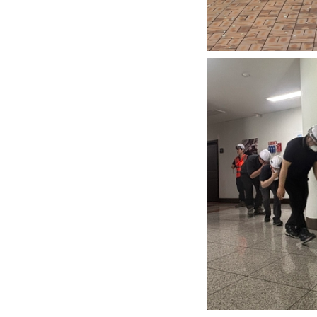
'제38회 고양행주문
일대 개최
고양환경에너지시설(
훈련 실시