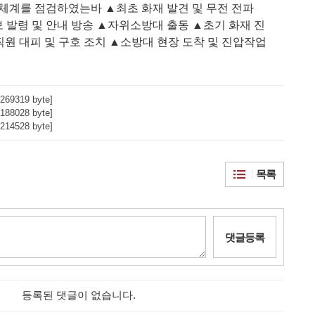
응체계를 점검하였는바
▲
최초 화재 발견 및 무전 전파
 발령 및 안내 방송
▲
자위소방대 출동
▲
초기 화재 진
직원 대피 및 구호 조치
▲
소방대 현장 도착 및 진압작업
269319 byte]
188028 byte]
214528 byte]
목록
댓글등록
등록된 댓글이 없습니다.