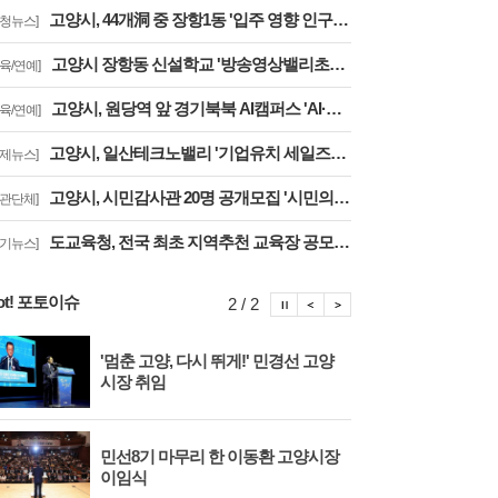
고양시, 44개洞 중 장항1동 '입주 영향 인구 증가폭' 최고··풍산동도 증가세 지속
구청뉴스]
고양시 장항동 신설학교 '방송영상밸리초교' 교육부 심사 통과··2030년 개교
교육/연예]
고양시, 원당역 앞 경기북북 AI캠퍼스 'AI·디지털 배움터 체험존' 12월까지 운영
교육/연예]
고양시, 일산테크노밸리 '기업유치 세일즈戰' 주요 기업에 고양시장 명의 투자 제안
경제뉴스]
고양시, 시민감사관 20명 공개모집 '시민의 시각·전문성으로 감사행정 제고'
기관단체]
도교육청, 전국 최초 지역추천 교육장 공모 결실··고양교육청 강현주 교육장 선발
경기뉴스]
ot! 포토이슈
포토이슈 정지
포토이슈 이전보기
포토이슈 다음보기
2 / 2
'멈춘 고양, 다시 뛰게!' 민경선 고양
고양
시장 취임
면 
민선8기 마무리 한 이동환 고양시장
물향
이임식
종 