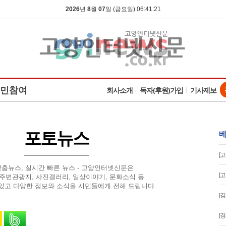
2026
년
8
월
07
일 (금요일) 06:41:22
민참여
회사소개
독자(후원)가입
기사제보
포토뉴스
베
[
맞춤뉴스, 실시간 빠른 뉴스 - 고양인터넷신문은
[
 주변관광지, 사진갤러리, 일상이야기, 문화소식 등
있고 다양한 정보와 소식을 시민들에게 전해 드립니다.
[
유
 스토리로 공유
카카오톡으로 공유
밴드로 공유
[