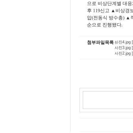
으로 비상단계별 대
후
119
신고
▲
비상경보
압
(
전동식 방수총
)
▲
순으로 진행됐다
.
첨부파일목록
사진4.jpg [
사진3.jpg [
사진2.jpg [