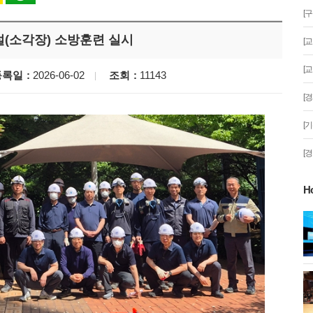
[
(소각장) 소방훈련 실시
[
[
등록일
2026-06-02
조회
11143
[
[
[
H
게!' 민경선 고양
고양시 폭염특보에 '도로 살수차' 전
면 가동
 이동환 고양시장
물향기수목원 무궁화 절정 '50여 품
종 감상'