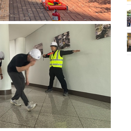
화제' 행주산성
민경선 시장, 2026 고양시장배 볼링
대회 시구
소각장) 소방
제30회 고양특례시장기 배드민턴대
회 개최