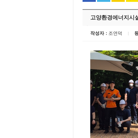
고양환경에너지시설
작성자
조연덕
'멈춘 고양, 다시 뛰
시장 취임
민선8기 마무리 한
이임식