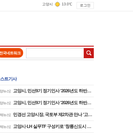
고양시
13.0℃
로그인
검색
전국네트워크
스트기사
고양시, 민선9기 정기인사 '2026년도 하반기 6급 팀장 인사발령 사항'
고양뉴스]
고양시, 민선9기 정기인사 '2026년도 하반기 6급 부팀장 이하 인사발령 사항'
고양뉴스]
민경선 고양시장, 국토부 제2차관 만나 '고양은평선 일산 연장 반영' 등 요청
경제뉴스]
고양시·LH 실무TF 구성키로 '창릉신도시 성공적 조성 및 자족기능 강화 협력'
경제뉴스]