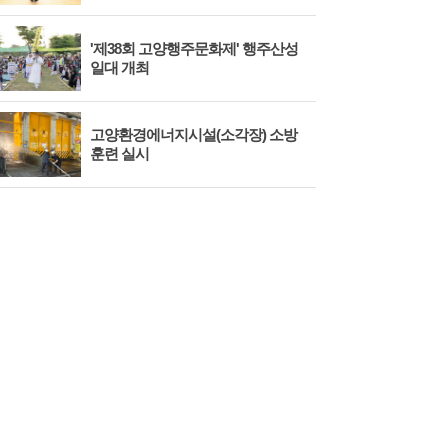
'제38회 고양행주문화제' 행주산성
민경
일대 개최
대회
고양환경에너지시설(소각장) 소방
제3
훈련 실시
회 