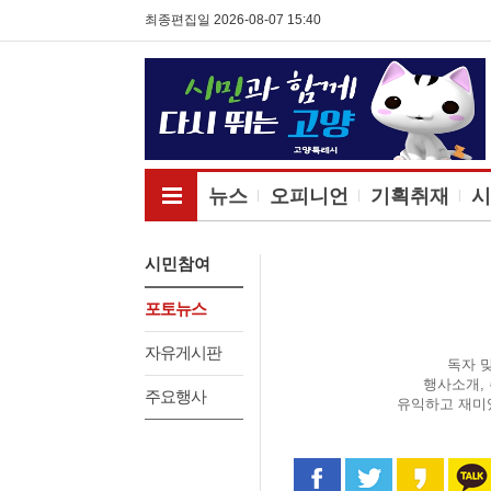
최종편집일 2026-08-07 15:40
전체메뉴보기
뉴스
오피니언
기획취재
시
시민참여
포토뉴스
자유게시판
독자 
행사소개,
주요행사
유익하고 재미
페이스북으로 공유
트위터로 공
카카오